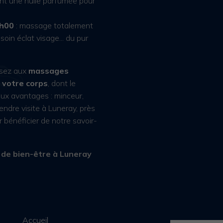
ent une huile parfumée pour
2h00
: massage totalement
oin éclat visage... du pur
nsez aux
massages
 votre corps
, dont le
aux avantages : minceur,
endre visite à Luneray, près
 bénéficier de notre savoir-
 de bien-être à Luneray
Accueil