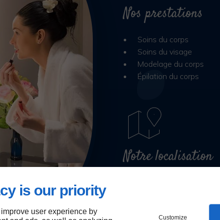
Nos prestations
Soins du corps
Soins du visage
Modelage du corps
Épilation du corps
Notre localisation
Luneray
cy is our priority
 improve user experience by
Customize