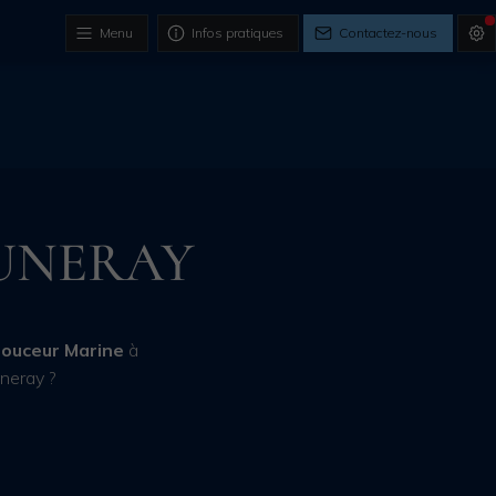
Menu
Infos pratiques
Contactez-nous
UNERAY
ouceur Marine
à
neray ?