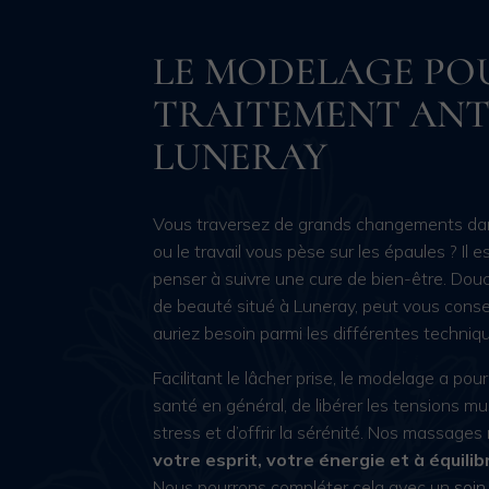
LE MODELAGE PO
TRAITEMENT ANT
LUNERAY
Vous traversez de grands changements dans
ou le travail vous pèse sur les épaules ? Il
penser à suivre une cure de bien-être. Douc
de beauté situé à Luneray, peut vous consei
auriez besoin parmi les différentes techni
Facilitant le lâcher prise, le modelage a pou
santé en général, de libérer les tensions mus
stress et d’offrir la sérénité. Nos massages
votre esprit, votre énergie et à équilib
Nous pourrons compléter cela avec un
soin