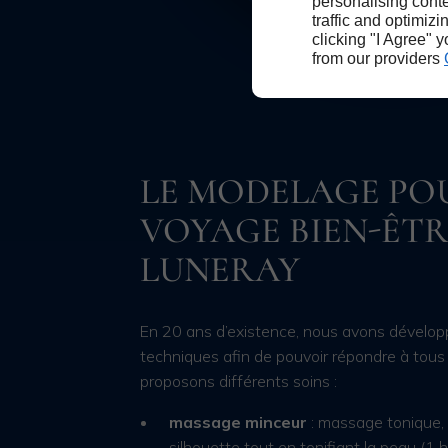
personalising conte
traffic and optimizi
clicking "I Agree" 
from our providers
LE MODELAGE PO
VOYAGE BIEN-ÊTR
LUNERAY
En 20 ans d’existence, nous avons dévelo
techniques afin de pouvoir répondre à tous
proposons différents soins :
massage minceur
: massage tonique, 
silhouette tout en tonifiant la peau (1 