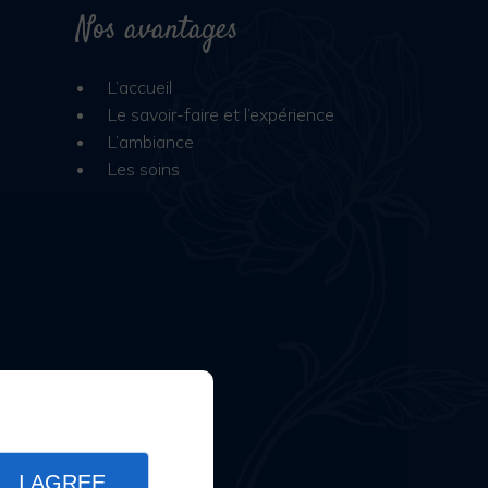
Nos avantages
L’accueil
Le savoir-faire et l’expérience
L’ambiance
Les soins
I AGREE