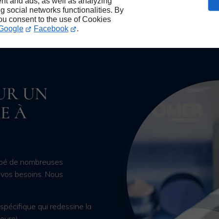
nt and ads, as well as analyzing
ng social networks functionalities. By
you consent to the use of Cookies
Google
Facebook
.
UR UN
E À
ppé de nombreuses
 vos besoins. Nous
spécifique qui redessine la
heure)